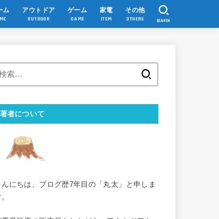
ーム
アウトドア
ゲーム
家電
その他
ME
OUTDOOR
GAME
ITEM
OTHERS
SEARCH
検
索:
著者について
こんにちは、ブログ歴7年目の「丸太」と申しま
す。