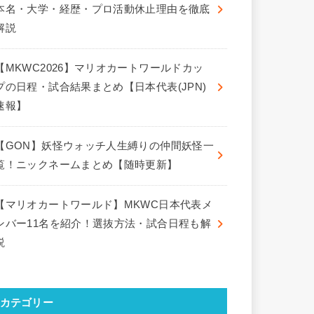
本名・大学・経歴・プロ活動休止理由を徹底
解説
【MKWC2026】マリオカートワールドカッ
プの日程・試合結果まとめ【日本代表(JPN)
速報】
【GON】妖怪ウォッチ人生縛りの仲間妖怪一
覧！ニックネームまとめ【随時更新】
【マリオカートワールド】MKWC日本代表メ
ンバー11名を紹介！選抜方法・試合日程も解
説
カテゴリー