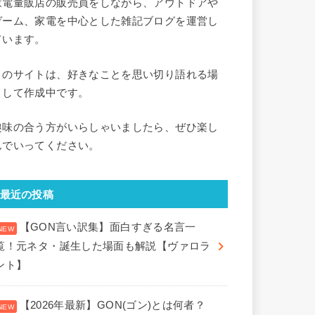
家電量販店の販売員をしながら、アウトドアや
ゲーム、家電を中心とした雑記ブログを運営し
ています。
このサイトは、好きなことを思い切り語れる場
として作成中です。
趣味の合う方がいらしゃいましたら、ぜひ楽し
んでいってください。
最近の投稿
【GON言い訳集】面白すぎる名言一
覧！元ネタ・誕生した場面も解説【ヴァロラ
ント】
【2026年最新】GON(ゴン)とは何者？