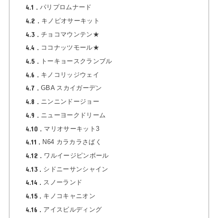
4.1
パリプロムナード
4.2
キノピオサーキット
4.3
チョコマウンテン★
4.4
ココナッツモール★
4.5
トーキョースクランブル
4.6
キノコリッジウェイ
4.7
GBA スカイガーデン
4.8
ニンニンドージョー
4.9
ニューヨークドリーム
4.10
マリオサーキット3
4.11
N64 カラカラさばく
4.12
ワルイージピンボール
4.13
シドニーサンシャイン
4.14
スノーランド
4.15
キノコキャニオン
4.16
アイスビルディング