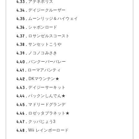
4.33
アテネポリス
4.34
デイジークルーザー
4.35
ムーンリッジ＆ハイウェイ
4.36
シャボンロード
4.37
ロサンゼルスコースト
4.38
サンセットこうや
4.39
ノコノコみさき
4.40
バンクーバーバレー
4.41
ローマアバンティ
4.42
DKマウンテン★
4.43
デイジーサーキット
4.44
パックンしんでん★
4.45
マドリードグランデ
4.46
ロゼッタプラネット★
4.47
クッパじょう3
4.48
Wii レインボーロード