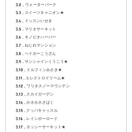
3.2
ウォーターパーク
3.3
スイーツキャニオン★
3.4
ドッスンいせき
3.5
マリオサーキット
3.6
キノピオハーバー
3.7
ねじれマンション
3.8
ヘイホーこうざん
3.9
サンシャインくうこう★
3.10
ドルフィンみさき★
3.11
エレクトロドリーム★
3.12
ワリオスノーマウンテン
3.13
スカイガーデン
3.14
ホネホネさばく
3.15
クッパキャッスル
3.16
レインボーロード
3.17
ヨッシーサーキット★