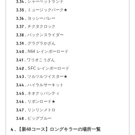
3.34
シャーベットランド
3.35
ミュージックパーク★
3.36
ヨッシーバレー
3.37
チクタクロック
3.38
パックンスライダー
3.39
グラグラかざん
3.40
N64 レインボーロード
3.41
ワリオこうざん
3.42
SFC レインボーロード
3.43
ツルツルツイスター★
3.44
ハイラルサーキット
3.45
ネオクッパシティ
3.46
リボンロード★
3.47
リンリンメトロ
3.48
ビッグブルー
4
【新48コース】ロングキラーの場所一覧