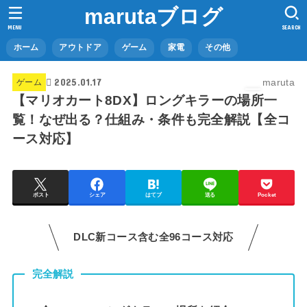
marutaブログ
MENU
SEARCH
ホーム
アウトドア
ゲーム
家電
その他
2025.01.17
maruta
ゲーム
【マリオカート8DX】ロングキラーの場所一
覧！なぜ出る？仕組み・条件も完全解説【全コ
ース対応】
ポスト
シェア
はてブ
送る
Pocket
DLC新コース含む全96コース対応
完全解説