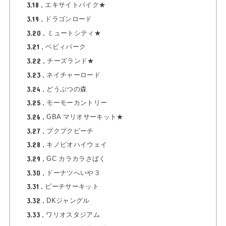
3.18
エキサイトバイク★
3.19
ドラゴンロード
3.20
ミュートシティ★
3.21
ベビィパーク
3.22
チーズランド★
3.23
ネイチャーロード
3.24
どうぶつの森
3.25
モーモーカントリー
3.26
GBA マリオサーキット★
3.27
プクプクビーチ
3.28
キノピオハイウェイ
3.29
GC カラカラさばく
3.30
ドーナツへいや３
3.31
ピーチサーキット
3.32
DKジャングル
3.33
ワリオスタジアム