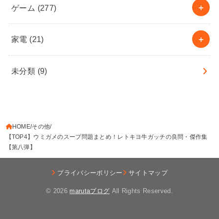
ゲーム
(277)
家電
(21)
未分類
(9)
HOME
その他
【TOP4】ウミガメのスープ問題まとめ！レトキヨ牛ガッチの良問・傑作集
【第八弾】
プライバシーポリシー
サイトマップ
© 2026
marutaブログ
All Rights Reserved.