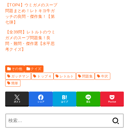
【TOP4】ウミガメのスープ
問題まとめ！レトキヨ牛ガ
ッチの良問・傑作集！【第
七弾】
【全39問】レトルトのウミ
ガメのスープ問題集！良
問・難問・傑作選【水平思
考クイズ】
その他
クイズ
ガッチマン
トップ４
レトルト
問題集
牛沢
簡単
ポスト
シェア
はてブ
送る
Pocket
検
索: