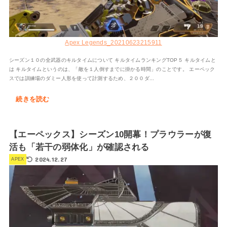
Apex Legends_20210623215911
シーズン１０の全武器のキルタイムについて キルタイムランキングTOP５ キルタイムと
は キルタイムというのは、「敵を１人倒すまでに掛かる時間」のことです。 エーペック
スでは訓練場のダミー人形を使って計測するため、２００ダ...
続きを読む
【エーペックス】シーズン10開幕！プラウラーが復
活も「若干の弱体化」が確認される
2024.12.27
APEX