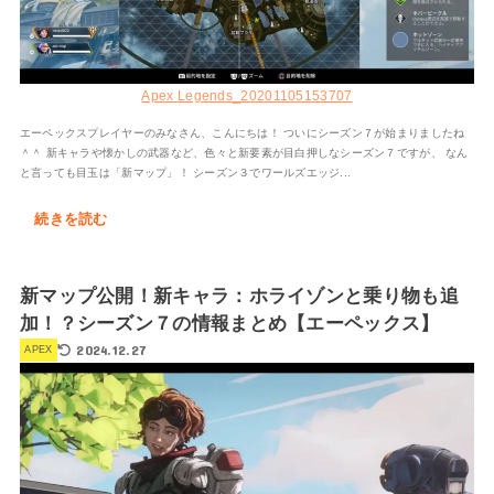
Apex Legends_20201105153707
エーペックスプレイヤーのみなさん、こんにちは！ ついにシーズン７が始まりましたね
＾＾ 新キャラや懐かしの武器など、色々と新要素が目白押しなシーズン７ですが、 なん
と言っても目玉は「新マップ」！ シーズン３でワールズエッジ...
続きを読む
新マップ公開！新キャラ：ホライゾンと乗り物も追
加！？シーズン７の情報まとめ【エーペックス】
2024.12.27
APEX