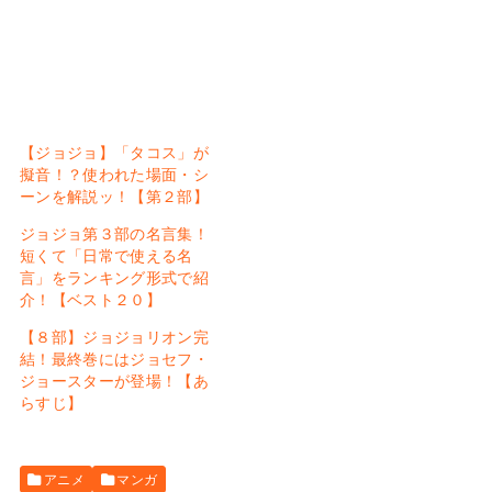
【ジョジョ】「タコス」が
擬音！？使われた場面・シ
ーンを解説ッ！【第２部】
ジョジョ第３部の名言集！
短くて「日常で使える名
言」をランキング形式で紹
介！【ベスト２０】
【８部】ジョジョリオン完
結！最終巻にはジョセフ・
ジョースターが登場！【あ
らすじ】
アニメ
マンガ