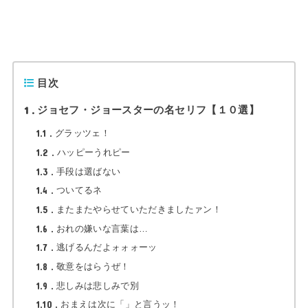
目次
1
ジョセフ・ジョースターの名セリフ【１０選】
1.1
グラッツェ！
1.2
ハッピーうれピー
1.3
手段は選ばない
1.4
ついてるネ
1.5
またまたやらせていただきましたァン！
1.6
おれの嫌いな言葉は…
1.7
逃げるんだよォォォーッ
1.8
敬意をはらうぜ！
1.9
悲しみは悲しみで別
1.10
おまえは次に「」と言うッ！