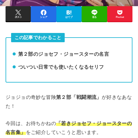
ポスト
シェア
はてブ
送る
Pocket
この記事でわかること
第２部のジョセフ・ジョースターの名言
ついつい日常でも使いたくなるセリフ
ジョジョの奇妙な冒険
第２部「戦闘潮流」
が好きなあな
た！
今回は、お待ちかねの
「若きジョセフ・ジョースターの
名言集」
をご紹介していこうと思います。