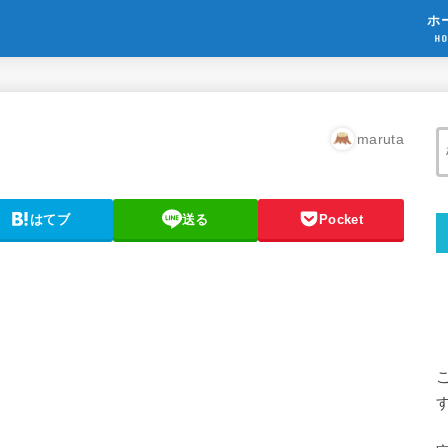
ホ
HO
maruta
はてブ
送る
Pocket