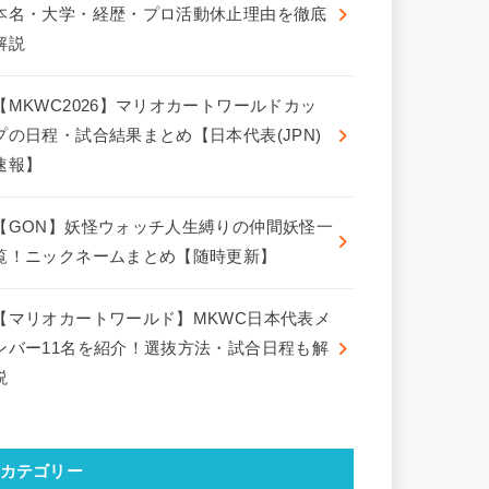
本名・大学・経歴・プロ活動休止理由を徹底
解説
【MKWC2026】マリオカートワールドカッ
プの日程・試合結果まとめ【日本代表(JPN)
速報】
【GON】妖怪ウォッチ人生縛りの仲間妖怪一
覧！ニックネームまとめ【随時更新】
【マリオカートワールド】MKWC日本代表メ
ンバー11名を紹介！選抜方法・試合日程も解
説
カテゴリー