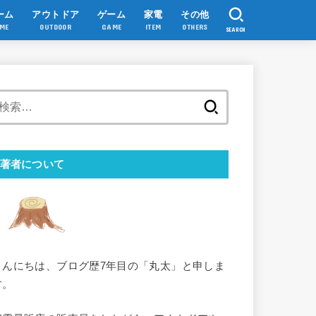
ーム
アウトドア
ゲーム
家電
その他
ME
OUTDOOR
GAME
ITEM
OTHERS
SEARCH
検
索:
著者について
こんにちは、ブログ歴7年目の「丸太」と申しま
す。