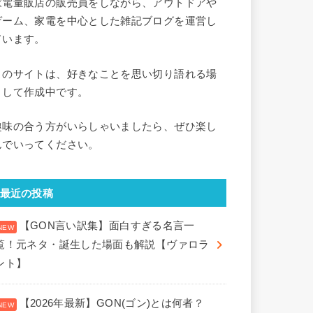
家電量販店の販売員をしながら、アウトドアや
ゲーム、家電を中心とした雑記ブログを運営し
ています。
このサイトは、好きなことを思い切り語れる場
として作成中です。
趣味の合う方がいらしゃいましたら、ぜひ楽し
んでいってください。
最近の投稿
【GON言い訳集】面白すぎる名言一
覧！元ネタ・誕生した場面も解説【ヴァロラ
ント】
【2026年最新】GON(ゴン)とは何者？