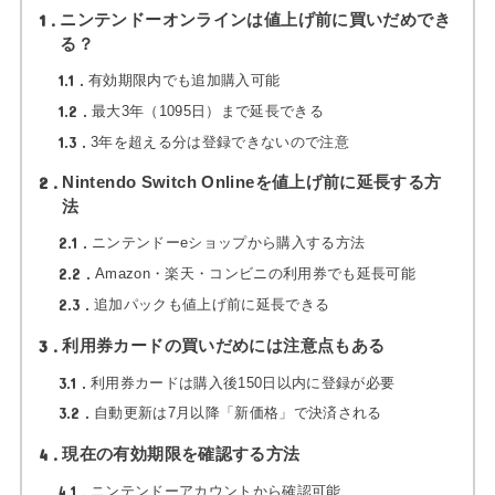
1
ニンテンドーオンラインは値上げ前に買いだめでき
る？
1.1
有効期限内でも追加購入可能
1.2
最大3年（1095日）まで延長できる
1.3
3年を超える分は登録できないので注意
2
Nintendo Switch Onlineを値上げ前に延長する方
法
2.1
ニンテンドーeショップから購入する方法
2.2
Amazon・楽天・コンビニの利用券でも延長可能
2.3
追加パックも値上げ前に延長できる
3
利用券カードの買いだめには注意点もある
3.1
利用券カードは購入後150日以内に登録が必要
3.2
自動更新は7月以降「新価格」で決済される
4
現在の有効期限を確認する方法
4.1
ニンテンドーアカウントから確認可能