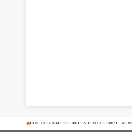
HOME
2024040411585300-16851BE00BC6068871FE49D