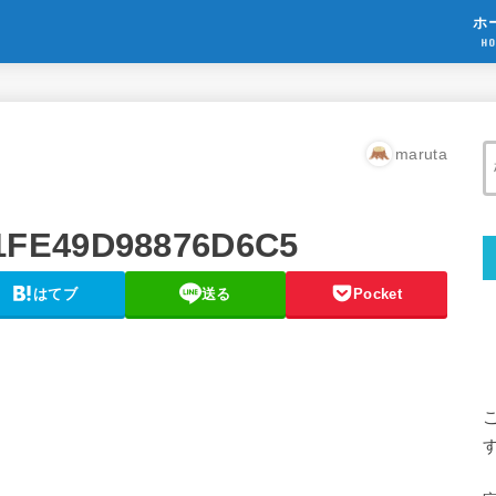
ホ
HO
maruta
1FE49D98876D6C5
はてブ
送る
Pocket