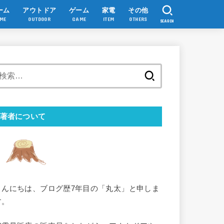
ーム
アウトドア
ゲーム
家電
その他
ME
OUTDOOR
GAME
ITEM
OTHERS
SEARCH
検
索:
著者について
こんにちは、ブログ歴7年目の「丸太」と申しま
す。