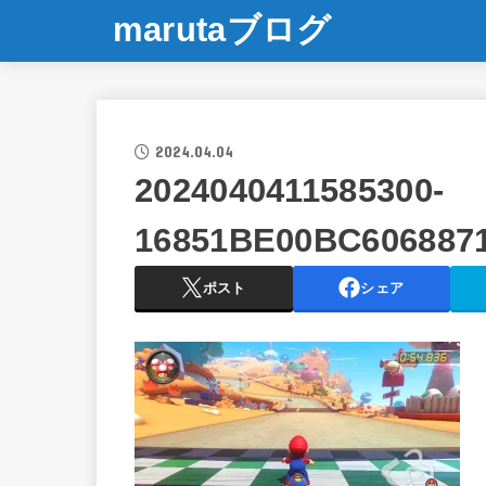
marutaブログ
2024.04.04
2024040411585300-
16851BE00BC606887
ポスト
シェア