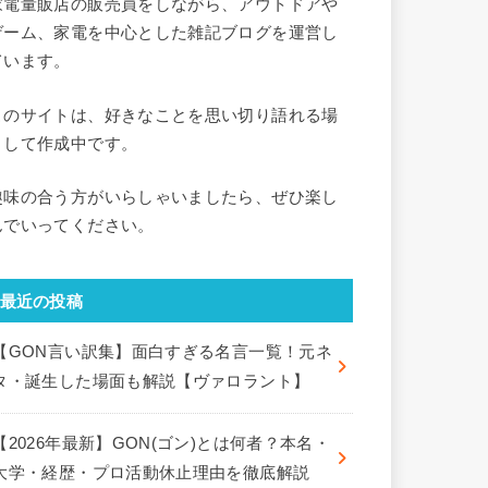
家電量販店の販売員をしながら、アウトドアや
ゲーム、家電を中心とした雑記ブログを運営し
ています。
このサイトは、好きなことを思い切り語れる場
として作成中です。
趣味の合う方がいらしゃいましたら、ぜひ楽し
んでいってください。
最近の投稿
【GON言い訳集】面白すぎる名言一覧！元ネ
タ・誕生した場面も解説【ヴァロラント】
【2026年最新】GON(ゴン)とは何者？本名・
大学・経歴・プロ活動休止理由を徹底解説