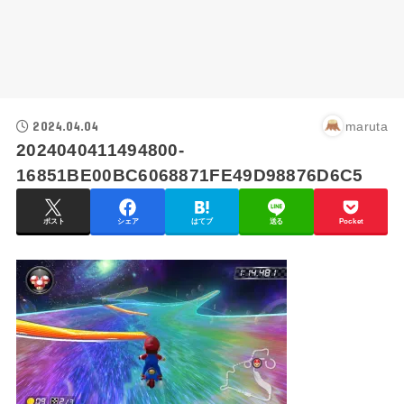
2024.04.04
maruta
2024040411494800-
16851BE00BC6068871FE49D98876D6C5
ポスト
シェア
はてブ
送る
Pocket