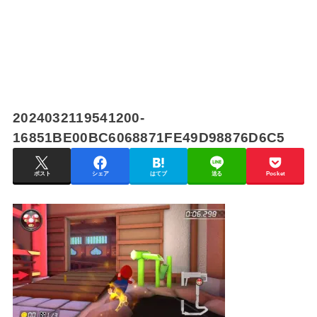
2024032119541200-
16851BE00BC6068871FE49D98876D6C5
ポスト
シェア
はてブ
送る
Pocket