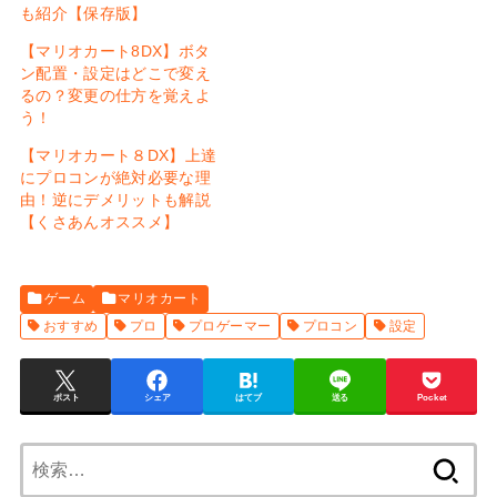
も紹介【保存版】
【マリオカート8DX】ボタ
ン配置・設定はどこで変え
るの？変更の仕方を覚えよ
う！
【マリオカート８DX】上達
にプロコンが絶対必要な理
由！逆にデメリットも解説
【くさあんオススメ】
ゲーム
マリオカート
おすすめ
プロ
プロゲーマー
プロコン
設定
ポスト
シェア
はてブ
送る
Pocket
検
索: