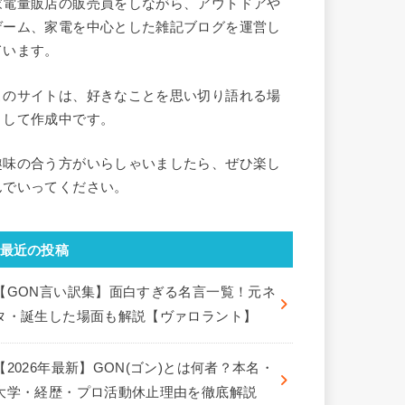
家電量販店の販売員をしながら、アウトドアや
ゲーム、家電を中心とした雑記ブログを運営し
ています。
このサイトは、好きなことを思い切り語れる場
として作成中です。
趣味の合う方がいらしゃいましたら、ぜひ楽し
んでいってください。
最近の投稿
【GON言い訳集】面白すぎる名言一覧！元ネ
タ・誕生した場面も解説【ヴァロラント】
【2026年最新】GON(ゴン)とは何者？本名・
大学・経歴・プロ活動休止理由を徹底解説