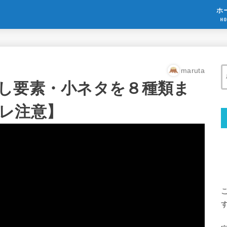
ホ
HO
maruta
し要素・小ネタを８種類ま
レ注意】