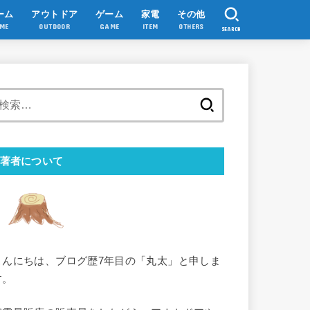
ーム
アウトドア
ゲーム
家電
その他
ME
OUTDOOR
GAME
ITEM
OTHERS
SEARCH
検
索:
著者について
こんにちは、ブログ歴7年目の「丸太」と申しま
す。