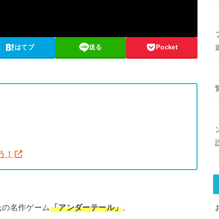
はてブ
送る
Pocket
う！
氏の名作ゲーム
「アンダーテール」
。