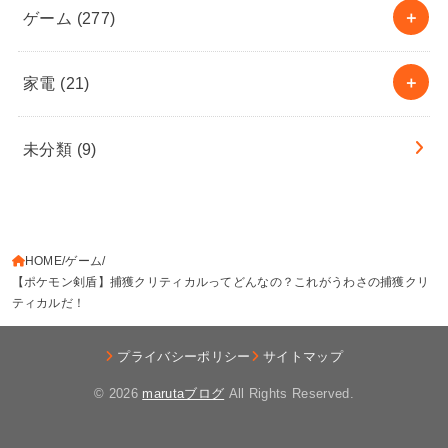
ゲーム
(277)
家電
(21)
未分類
(9)
HOME
ゲーム
【ポケモン剣盾】捕獲クリティカルってどんなの？これがうわさの捕獲クリ
ティカルだ！
プライバシーポリシー
サイトマップ
© 2026
marutaブログ
All Rights Reserved.