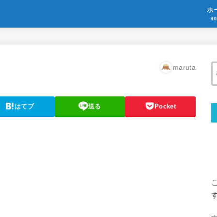
ホ
HO
maruta
はてブ
送る
Pocket