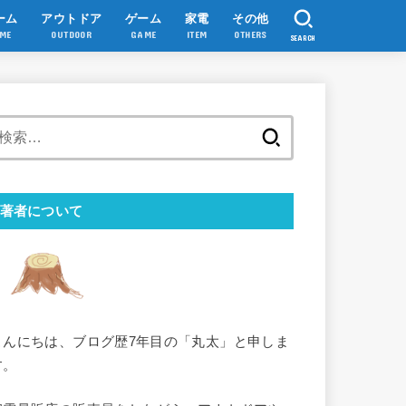
ーム
アウトドア
ゲーム
家電
その他
ME
OUTDOOR
GAME
ITEM
OTHERS
SEARCH
検
索:
著者について
こんにちは、ブログ歴7年目の「丸太」と申しま
す。