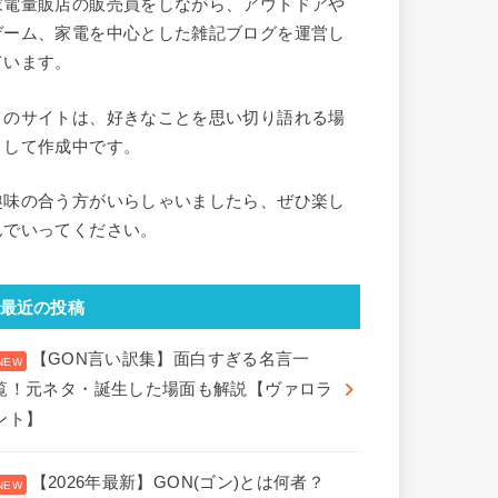
家電量販店の販売員をしながら、アウトドアや
ゲーム、家電を中心とした雑記ブログを運営し
ています。
このサイトは、好きなことを思い切り語れる場
として作成中です。
趣味の合う方がいらしゃいましたら、ぜひ楽し
んでいってください。
最近の投稿
【GON言い訳集】面白すぎる名言一
覧！元ネタ・誕生した場面も解説【ヴァロラ
ント】
【2026年最新】GON(ゴン)とは何者？