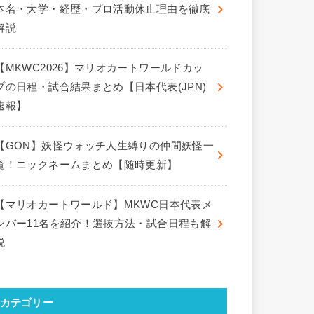
本名・大学・経歴・プロ活動休止理由を徹底
解説
【MKWC2026】マリオカートワールドカッ
プの日程・試合結果まとめ【日本代表(JPN)
速報】
【GON】妖怪ウォッチ人生縛りの仲間妖怪一
覧！ニックネームまとめ【随時更新】
【マリオカートワールド】MKWC日本代表メ
ンバー11名を紹介！選抜方法・試合日程も解
説
カテゴリー