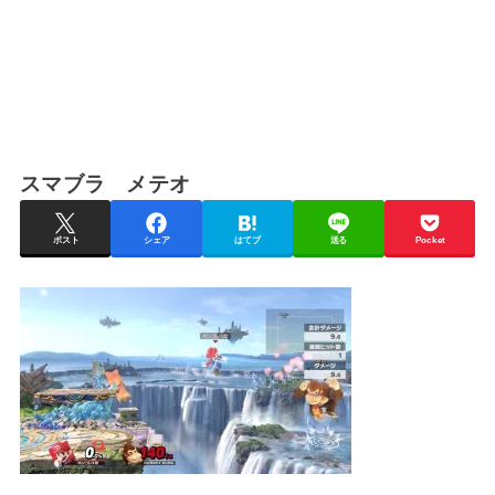
スマブラ メテオ
ポスト
シェア
はてブ
送る
Pocket