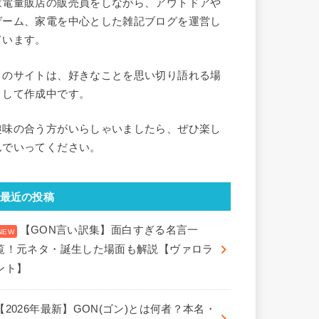
家電量販店の販売員をしながら、アウトドアや
ゲーム、家電を中心とした雑記ブログを運営し
ています。
このサイトは、好きなことを思い切り語れる場
として作成中です。
趣味の合う方がいらしゃいましたら、ぜひ楽し
んでいってください。
最近の投稿
【GON言い訳集】面白すぎる名言一
覧！元ネタ・誕生した場面も解説【ヴァロラ
ント】
【2026年最新】GON(ゴン)とは何者？本名・