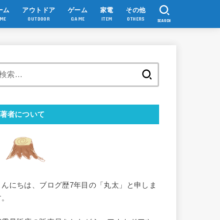
ーム
アウトドア
ゲーム
家電
その他
ME
OUTDOOR
GAME
ITEM
OTHERS
SEARCH
検
索:
著者について
こんにちは、ブログ歴7年目の「丸太」と申しま
す。