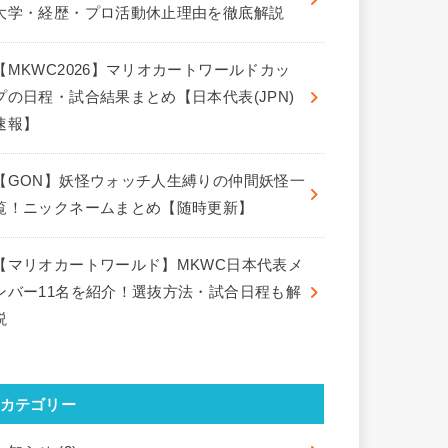
大学・経歴・プロ活動休止理由を徹底解説
【MKWC2026】マリオカートワールドカッ
プの日程・試合結果まとめ【日本代表(JPN)
速報】
【GON】妖怪ウォッチ人生縛りの仲間妖怪一
覧！ニックネームまとめ【随時更新】
【マリオカートワールド】MKWC日本代表メ
ンバー11名を紹介！選抜方法・試合日程も解
説
カテゴリー