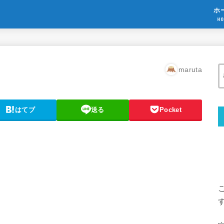
ホ
HO
maruta
はてブ
送る
Pocket