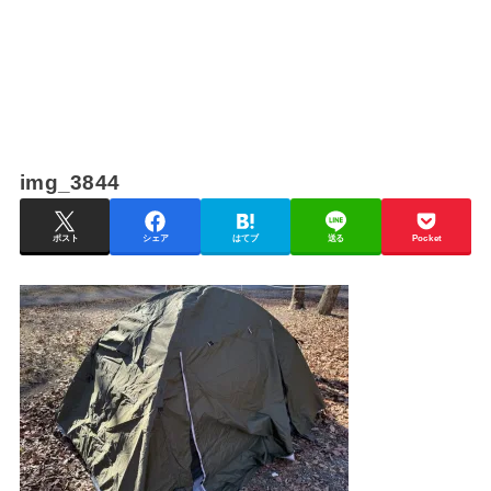
img_3844
ポスト
シェア
はてブ
送る
Pocket