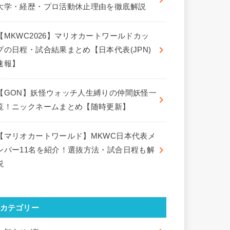
大学・経歴・プロ活動休止理由を徹底解説
【MKWC2026】マリオカートワールドカッ
プの日程・試合結果まとめ【日本代表(JPN)
速報】
【GON】妖怪ウォッチ人生縛りの仲間妖怪一
覧！ニックネームまとめ【随時更新】
【マリオカートワールド】MKWC日本代表メ
ンバー11名を紹介！選抜方法・試合日程も解
説
カテゴリー