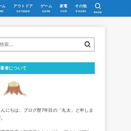
ーム
アウトドア
ゲーム
家電
その他
ME
OUTDOOR
GAME
ITEM
OTHERS
SEARCH
検
索:
著者について
こんにちは、ブログ歴7年目の「丸太」と申しま
す。