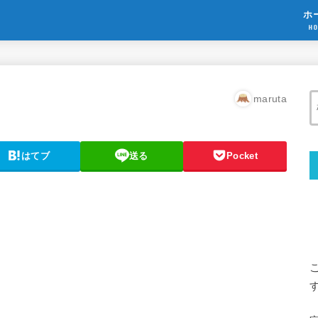
ホ
HO
maruta
はてブ
送る
Pocket