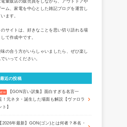
家電量販店の販売員をしながら、アウトドアや
ゲーム、家電を中心とした雑記ブログを運営し
ています。
このサイトは、好きなことを思い切り語れる場
として作成中です。
趣味の合う方がいらしゃいましたら、ぜひ楽し
んでいってください。
最近の投稿
【GON言い訳集】面白すぎる名言一
覧！元ネタ・誕生した場面も解説【ヴァロラ
ント】
【2026年最新】GON(ゴン)とは何者？本名・