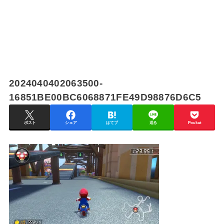
2024040402063500-
16851BE00BC6068871FE49D98876D6C5
ポスト
シェア
はてブ
送る
Pocket