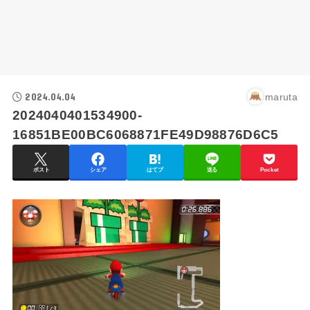
2024.04.04
maruta
2024040401534900-
16851BE00BC6068871FE49D98876D6C5
ポスト
シェア
はてブ
送る
Pocket