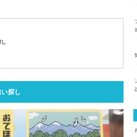
探し
違い探し