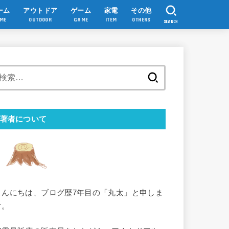
ーム
アウトドア
ゲーム
家電
その他
ME
OUTDOOR
GAME
ITEM
OTHERS
SEARCH
検
索:
著者について
こんにちは、ブログ歴7年目の「丸太」と申しま
す。