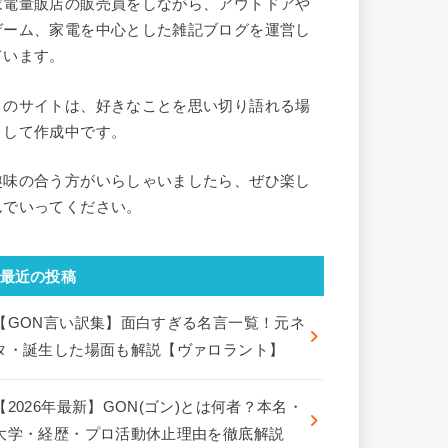
家電量販店の販売員をしながら、アウトドアや
ゲーム、家電を中心とした雑記ブログを運営し
ています。
このサイトは、好きなことを思い切り語れる場
として作成中です。
趣味の合う方がいらしゃいましたら、ぜひ楽し
んでいってください。
最近の投稿
【GON言い訳集】面白すぎる名言一覧！元ネ
タ・誕生した場面も解説【ヴァロラント】
【2026年最新】GON(ゴン)とは何者？本名・
大学・経歴・プロ活動休止理由を徹底解説