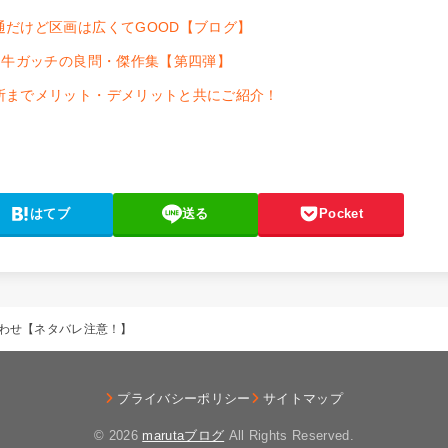
だけど区画は広くてGOOD【ブログ】
ト牛ガッチの良問・傑作集【第四弾】
所までメリット・デメリットと共にご紹介！
はてブ
送る
Pocket
合わせ【ネタバレ注意！】
プライバシーポリシー
サイトマップ
© 2026
marutaブログ
All Rights Reserved.