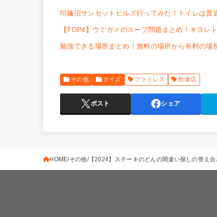
印旛沼サンセットヒルズ行ってみた！トイレは普通
【TOP4】ウミガメのスープ問題まとめ！キヨレ
勉強できる場所まとめ！無料の場所から有料の場
その他
クイズ
ファミレス
飲食店
ポスト
シェア
HOME
その他
【2024】ステーキのどんの間違い探しの答え