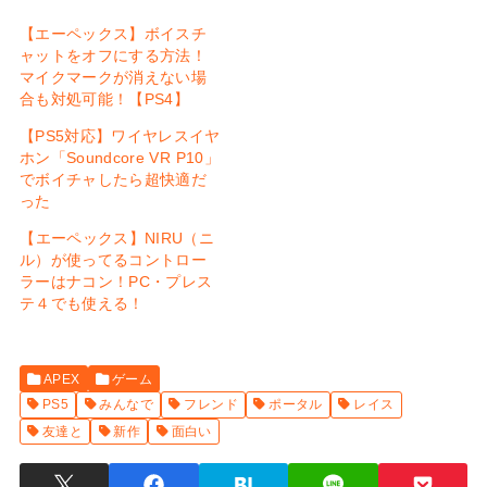
【エーペックス】ボイスチ
ャットをオフにする方法！
マイクマークが消えない場
合も対処可能！【PS4】
【PS5対応】ワイヤレスイヤ
ホン「Soundcore VR P10」
でボイチャしたら超快適だ
った
【エーペックス】NIRU（ニ
ル）が使ってるコントロー
ラーはナコン！PC・プレス
テ４でも使える！
APEX
ゲーム
PS5
みんなで
フレンド
ポータル
レイス
友達と
新作
面白い