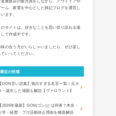
家電量販店の販売員をしながら、アウトドアや
ゲーム、家電を中心とした雑記ブログを運営し
ています。
このサイトは、好きなことを思い切り語れる場
として作成中です。
趣味の合う方がいらしゃいましたら、ぜひ楽し
んでいってください。
最近の投稿
【GON言い訳集】面白すぎる名言一覧！元ネ
タ・誕生した場面も解説【ヴァロラント】
【2026年最新】GON(ゴン)とは何者？本名・
大学・経歴・プロ活動休止理由を徹底解説