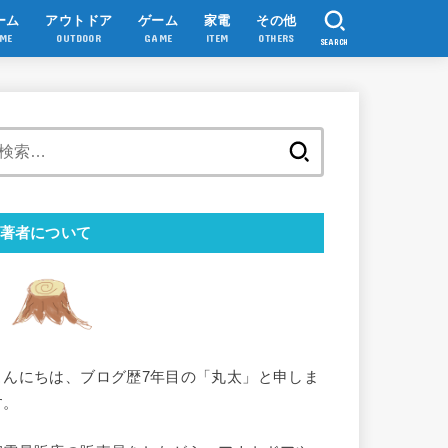
ーム
アウトドア
ゲーム
家電
その他
ME
OUTDOOR
GAME
ITEM
OTHERS
SEARCH
検
索:
著者について
こんにちは、ブログ歴7年目の「丸太」と申しま
す。