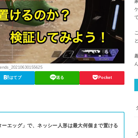
gends_20210630155625
はてブ
送る
Pocket
ターエッグ」で、ネッシー人形は最大何個まで置ける