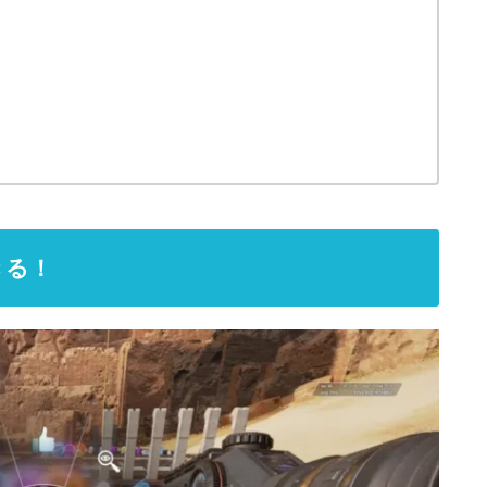
！
きる！