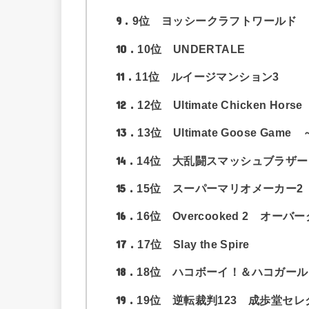
9
9位 ヨッシークラフトワールド
10
10位 UNDERTALE
11
11位 ルイージマンション3
12
12位 Ultimate Chicken Horse
13
13位 Ultimate Goose 
14
14位 大乱闘スマッシュブラザーズ
15
15位 スーパーマリオメーカー2
16
16位 Overcooked 2 オーバ
17
17位 Slay the Spire
18
18位 ハコボーイ！＆ハコガール
19
19位 逆転裁判123 成歩堂セ