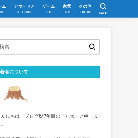
ーム
アウトドア
ゲーム
家電
その他
ME
OUTDOOR
GAME
ITEM
OTHERS
SEARCH
検
索:
著者について
こんにちは、ブログ歴7年目の「丸太」と申しま
す。