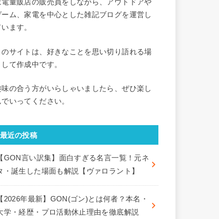
家電量販店の販売員をしながら、アウトドアや
ゲーム、家電を中心とした雑記ブログを運営し
ています。
このサイトは、好きなことを思い切り語れる場
として作成中です。
趣味の合う方がいらしゃいましたら、ぜひ楽し
んでいってください。
最近の投稿
【GON言い訳集】面白すぎる名言一覧！元ネ
タ・誕生した場面も解説【ヴァロラント】
【2026年最新】GON(ゴン)とは何者？本名・
大学・経歴・プロ活動休止理由を徹底解説