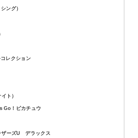
ボクシング）
島
ルコレクション
ウナイト）
s Go！ピカチュウ
ィ
ラザーズU デラックス