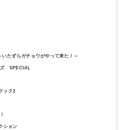
Game ～いたずらガチョウがやって来た！～
 SPECIAL
ークック2
！
レクション