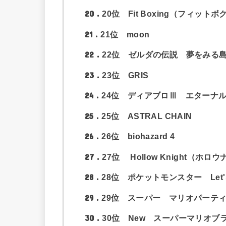
20
20位 Fit Boxing（フィット
21
21位 moon
22
22位 ゼルダの伝説 夢をみる
23
23位 GRIS
24
24位 ディアブロⅢ エターナ
25
25位 ASTRAL CHAIN
26
26位 biohazard 4
27
27位 Hollow Knight（ホロ
28
28位 ポケットモンスター Let'
29
29位 スーパー マリオパーテ
30
30位 New スーパーマリオブ