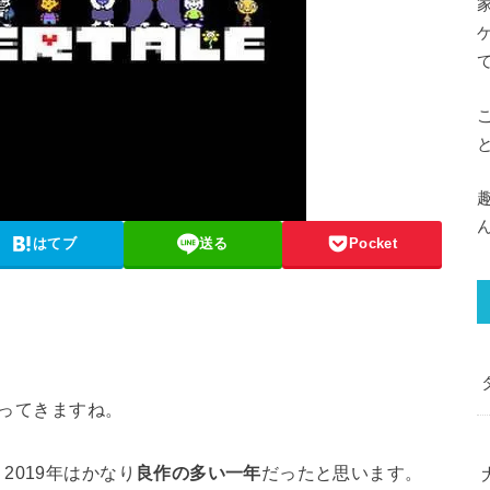
はてブ
送る
Pocket
やってきますね。
2019年はかなり
良作の多い一年
だったと思います。