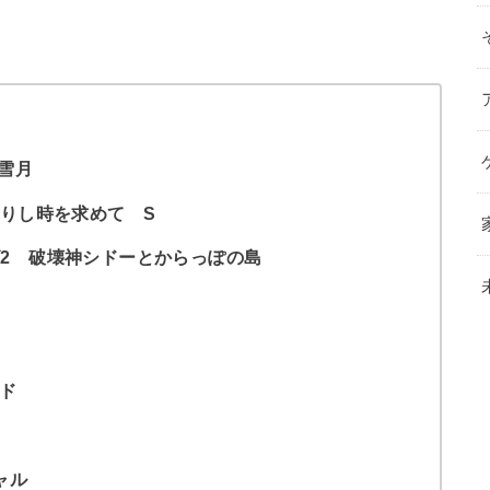
雪月
去りし時を求めて S
ズ2 破壊神シドーとからっぽの島
ド
ド
ャル