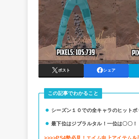
ポスト
シェア
この記事でわかること
シーズン１０での全キャラのヒットボ
最下位はジブラルタル！一位は〇〇！
>>>>PS4勢必見！エイム向上アイテム