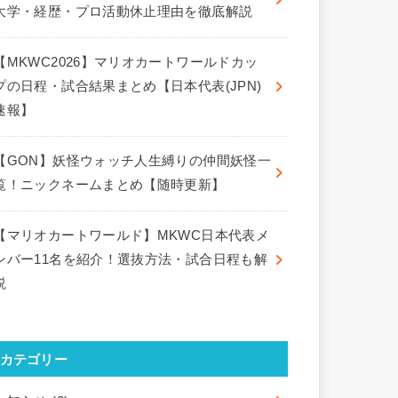
大学・経歴・プロ活動休止理由を徹底解説
【MKWC2026】マリオカートワールドカッ
プの日程・試合結果まとめ【日本代表(JPN)
速報】
【GON】妖怪ウォッチ人生縛りの仲間妖怪一
覧！ニックネームまとめ【随時更新】
【マリオカートワールド】MKWC日本代表メ
ンバー11名を紹介！選抜方法・試合日程も解
説
カテゴリー