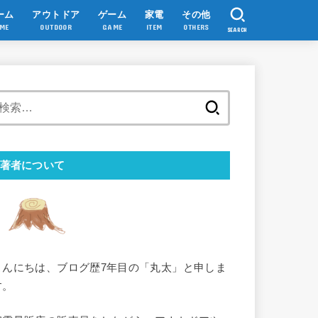
ーム
アウトドア
ゲーム
家電
その他
ME
OUTDOOR
GAME
ITEM
OTHERS
SEARCH
検
索:
著者について
こんにちは、ブログ歴7年目の「丸太」と申しま
す。