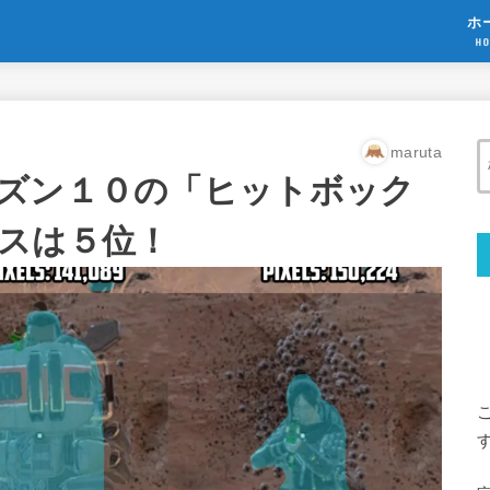
ホ
HO
maruta
ズン１０の「ヒットボック
スは５位！