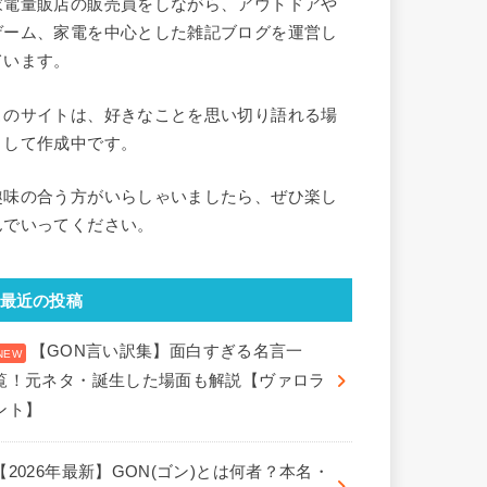
家電量販店の販売員をしながら、アウトドアや
ゲーム、家電を中心とした雑記ブログを運営し
ています。
このサイトは、好きなことを思い切り語れる場
として作成中です。
趣味の合う方がいらしゃいましたら、ぜひ楽し
んでいってください。
最近の投稿
【GON言い訳集】面白すぎる名言一
覧！元ネタ・誕生した場面も解説【ヴァロラ
ント】
【2026年最新】GON(ゴン)とは何者？本名・