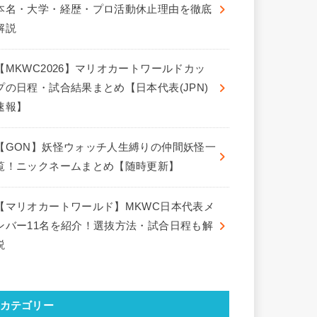
本名・大学・経歴・プロ活動休止理由を徹底
解説
【MKWC2026】マリオカートワールドカッ
プの日程・試合結果まとめ【日本代表(JPN)
速報】
【GON】妖怪ウォッチ人生縛りの仲間妖怪一
覧！ニックネームまとめ【随時更新】
【マリオカートワールド】MKWC日本代表メ
ンバー11名を紹介！選抜方法・試合日程も解
説
カテゴリー