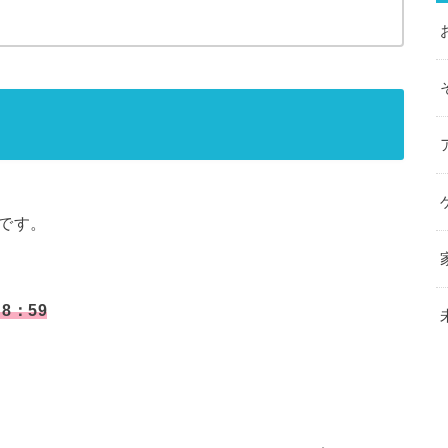
です。
8：59