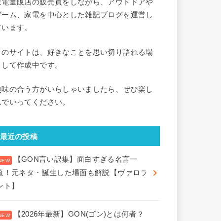
家電量販店の販売員をしながら、アウトドアや
ゲーム、家電を中心とした雑記ブログを運営し
ています。
このサイトは、好きなことを思い切り語れる場
として作成中です。
趣味の合う方がいらしゃいましたら、ぜひ楽し
んでいってください。
最近の投稿
【GON言い訳集】面白すぎる名言一
覧！元ネタ・誕生した場面も解説【ヴァロラ
ント】
【2026年最新】GON(ゴン)とは何者？