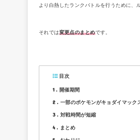
より白熱したランクバトルを行うために、
それでは
変更点のまとめ
です。
目次
1
開催期間
2
一部のポケモンがキョダイマック
3
対戦時間が短縮
4
まとめ
5