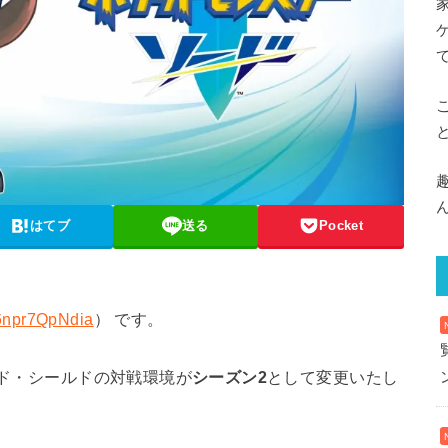
はてブ
送る
Pocket
d6npr7QpNdia
） です。
ード・シールドの対戦環境が
シーズン2
として変更いたし