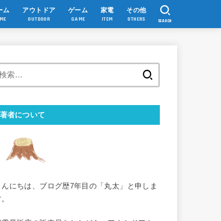
ーム
アウトドア
ゲーム
家電
その他
ME
OUTDOOR
GAME
ITEM
OTHERS
SEARCH
検
索:
著者について
こんにちは、ブログ歴7年目の「丸太」と申しま
す。